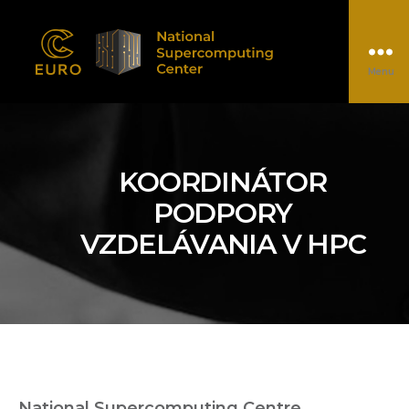
Menu
EUROCC@NSCC
KOORDINÁTOR
PODPORY
VZDELÁVANIA V HPC
National Supercomputing Centre.