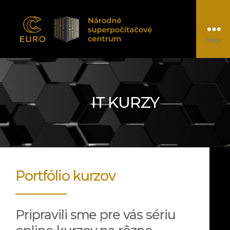
Menu
EUROCC@NSCC
IT KURZY
Portfólio kurzov
Pripravili sme pre vás sériu