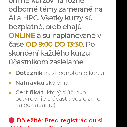
online kurzov na rôzne
odborné témy zamerané na
AI a HPC. Všetky kurzy sú
bezplatné, prebiehajú
ONLINE
a sú naplánované v
čase
OD 9:00 DO 13:30
. Po
skončení každého kurzu
účastníkom zasielame:
Dotazník
na zhodnotenie kurzu
Nahrávku
školenia
Certifikát
(ktorý slúži ako
potvrdenie o účasti, posielame
na požiadanie)
Dôležité: Pred registráciou si