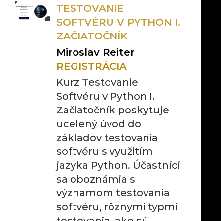
TESTOVANIE
SOFTVÉRU V PYTHON I.
ZAČIATOČNÍK
Miroslav Reiter
REGISTRÁCIA
Kurz Testovanie
Softvéru v Python I.
Začiatočník poskytuje
ucelený úvod do
základov testovania
softvéru s využitím
jazyka Python. Účastníci
sa oboznámia s
významom testovania
softvéru, rôznymi typmi
testovania, ako sú