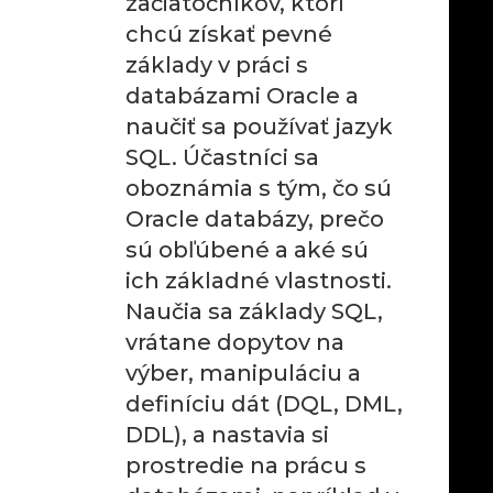
začiatočníkov, ktorí
chcú získať pevné
základy v práci s
databázami Oracle a
naučiť sa používať jazyk
SQL. Účastníci sa
oboznámia s tým, čo sú
Oracle databázy, prečo
sú obľúbené a aké sú
ich základné vlastnosti.
Naučia sa základy SQL,
vrátane dopytov na
výber, manipuláciu a
definíciu dát (DQL, DML,
DDL), a nastavia si
prostredie na prácu s