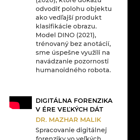
(2020), ktoré dokážu
odvodiť polohu objektu
ako vedľajší produkt
klasifikácie obrazu.
Model DINO (2021),
trénovaný bez anotácií,
sme úspešne využili na
navádzanie pozornosti
humanoidného robota.
DIGITÁLNA FORENZIKA
V ÉRE VEĽKÝCH DÁT
DR. MAZHAR MALIK
Spracovanie digitálnej
forenziky vo veľkých