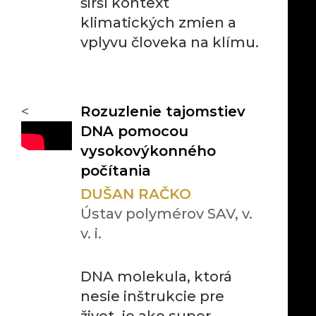
širší kontext
klimatických zmien a
vplyvu človeka na klímu.
<
Rozuzlenie tajomstiev
DNA pomocou
vysokovýkonného
počítania
DUŠAN RAČKO
Ústav polymérov SAV, v.
v. i.
DNA molekula, ktorá
nesie inštrukcie pre