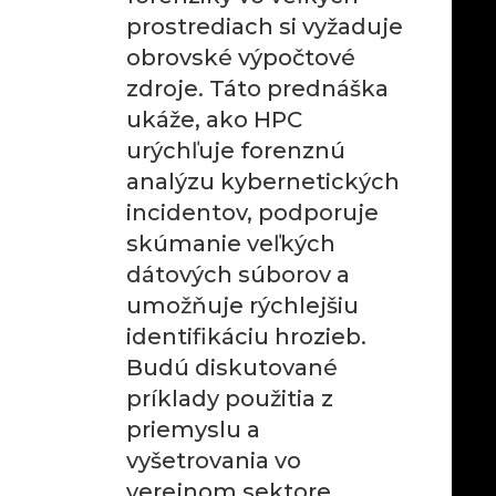
prostrediach si vyžaduje
obrovské výpočtové
zdroje. Táto prednáška
ukáže, ako HPC
urýchľuje forenznú
analýzu kybernetických
incidentov, podporuje
skúmanie veľkých
dátových súborov a
umožňuje rýchlejšiu
identifikáciu hrozieb.
Budú diskutované
príklady použitia z
priemyslu a
vyšetrovania vo
verejnom sektore.