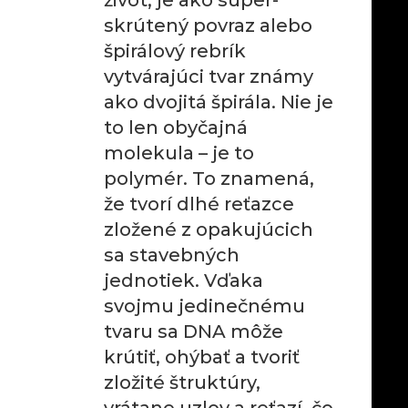
život, je ako super-
skrútený povraz alebo
špirálový rebrík
vytvárajúci tvar známy
ako dvojitá špirála. Nie je
to len obyčajná
molekula – je to
polymér. To znamená,
že tvorí dlhé reťazce
zložené z opakujúcich
sa stavebných
jednotiek. Vďaka
svojmu jedinečnému
tvaru sa DNA môže
krútiť, ohýbať a tvoriť
zložité štruktúry,