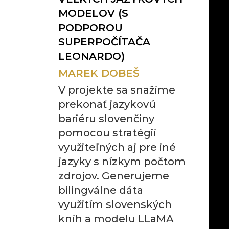
MODELOV (S
PODPOROU
SUPERPOČÍTAČA
LEONARDO)
MAREK DOBEŠ
V projekte sa snažíme
prekonať jazykovú
bariéru slovenčiny
pomocou stratégií
využiteľných aj pre iné
jazyky s nízkym počtom
zdrojov. Generujeme
bilingválne dáta
využitím slovenských
kníh a modelu LLaMA