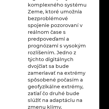
komplexného systému
Zeme, ktoré umožnia
bezproblémové
spojenie pozorovaní v
reálnom čase s
predpoveďami a
prognózami s vysokým
rozlíšením. Jedno z
týchto digitálnych
dvojčiat sa bude
zameriavať na extrémy
spôsobené počasím a
geofyzikálne extrémy,
zatiaľ čo druhé bude
slúžiť na adaptáciu na
zmenu klímy.