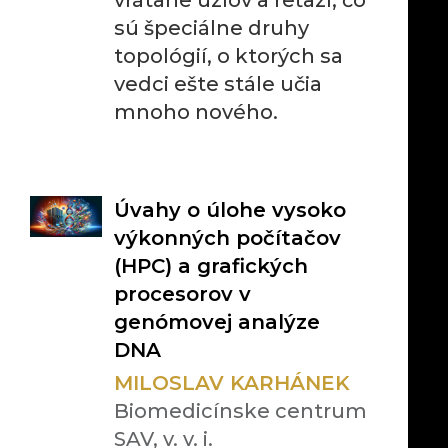
vrátane uzlov a reťazí, čo
sú špeciálne druhy
topológií, o ktorých sa
vedci ešte stále učia
mnoho nového.
Úvahy o úlohe vysoko
výkonných počítačov
(HPC) a grafických
procesorov v
genómovej analýze
DNA
MILOSLAV KARHÁNEK
Biomedicínske centrum
SAV, v. v. i.