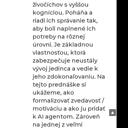
živočíchov s vyššou
kogníciou. Poháňa a
riadi ich správanie tak,
aby boli naplnené ich
potreby na rôznej
úrovni. Je základnou
vlastnosťou, ktorá
zabezpečuje neustály
vývoj jedinca a vedie k
jeho zdokonaľovaniu. Na
tejto prednáške si
ukážeme, ako
formalizovať zvedavosť /
motiváciu a ako ju pridať
k AI agentom. Zároveň
na jednej z veľmi