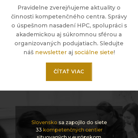
Pravidelne zverejňujeme aktuality o
činnosti kompetenčného centra. Správy
o úspešnom nasadení HPC, spolupráci s
akademickou aj súkromnou sférou a
organizovaných podujatiach. Sledujte
náš
newsletter
aj
sociálne siete
!
ČÍTAŤ VIAC
Slovensko
sa zapojilo do siete
33
kompetenčných centier
situovaných v európskom