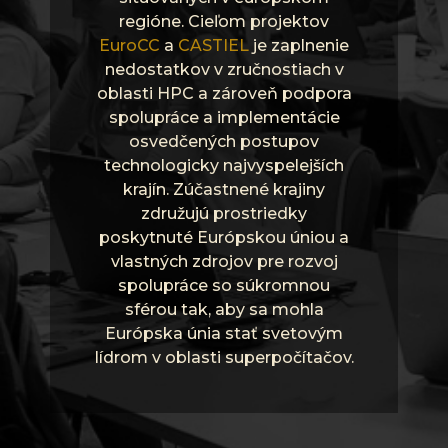
regióne. Cieľom projektov
EuroCC
a
CASTIEL
je zaplnenie
nedostatkov v zručnostiach v
oblasti HPC a zároveň podpora
spolupráce a implementácie
osvedčených postupov
technologicky najvyspelejších
krajín. Zúčastnené krajiny
združujú prostriedky
poskytnuté Európskou úniou a
vlastných zdrojov pre rozvoj
spolupráce so súkromnou
sférou tak, aby sa mohla
Európska únia stať svetovým
lídrom v oblasti superpočítačov.