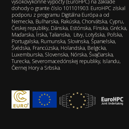
vysokovýkonné výpočty (EuroHPC) na základe
dohody o grante číslo 101101903. EuroHPC získal
podporu z programu Digitálna Európa a od
Nemecka, Bulharska, Rakúska, Chorvátska, Cypru,
Českej republiky, Dánska, Estónska, Fínska, Grécka,
Maďarska, Írska, Talianska, Litvy, Lotyšska, Poľska,
Portugalska, Rumunska, Slovinska, Španielska,
Švédska, Francúzska, Holandska, Belgicka,
Luxemburska, Slovenska, Nórska, Švajčiarska,
Turecka, Severomacedónskej republiky, Islandu,
Čiernej Hory a Srbska.