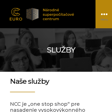
Menu
EUROCC@NSCC
SLUŽBY
Naše služby
NCC je „one stop shop“ pre
nasadenie vysokovýkonného