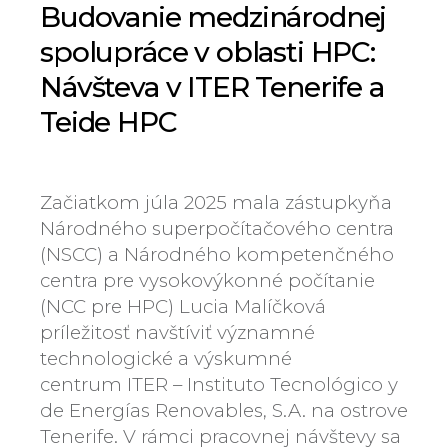
Budovanie medzinárodnej
spolupráce v oblasti HPC:
Návšteva v ITER Tenerife a
Teide HPC
Začiatkom júla 2025 mala zástupkyňa
Národného superpočítačového centra
(NSCC) a Národného kompetenčného
centra pre vysokovýkonné počítanie
(NCC pre HPC) Lucia Malíčková
príležitosť navštíviť významné
technologické a výskumné
centrum ITER – Instituto Tecnológico y
de Energías Renovables, S.A. na ostrove
Tenerife. V rámci pracovnej návštevy sa