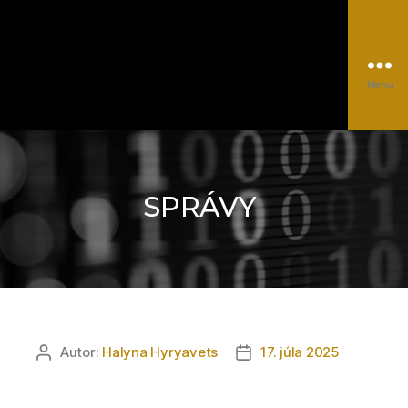
Menu
EUROCC@NSCC
Kategórie
Autor:
Halyna Hyryavets
17. júla 2025
Autor
Dátum
článku
článku