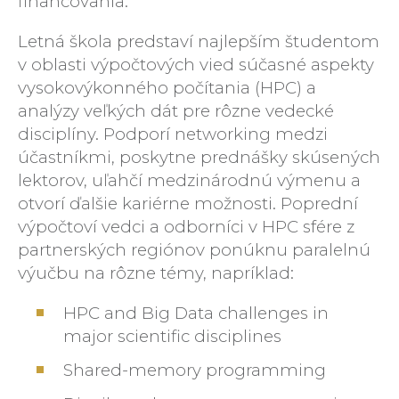
financovania.
Letná škola predstaví najlepším študentom
v oblasti výpočtových vied súčasné aspekty
vysokovýkonného počítania (HPC) a
analýzy veľkých dát pre rôzne vedecké
disciplíny. Podporí networking medzi
účastníkmi, poskytne prednášky skúsených
lektorov, uľahčí medzinárodnú výmenu a
otvorí ďalšie kariérne možnosti. Poprední
výpočtoví vedci a odborníci v HPC sfére z
partnerských regiónov ponúknu paralelnú
výučbu na rôzne témy, napríklad:
HPC and Big Data challenges in
major scientific disciplines
Shared-memory programming