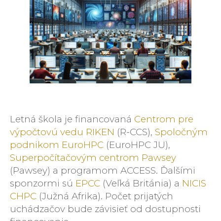
Letná škola je financovaná
Centrom pre
výpočtovú vedu RIKEN
(R-CCS),
Spoločným
podnikom EuroHPC
(EuroHPC JU),
Superpočítačovým centrom Pawsey
(Pawsey) a programom ACCESS. Ďalšími
sponzormi sú
EPCC
(Veľká Británia) a
NICIS
CHPC
(Južná Afrika). Počet prijatých
uchádzačov bude závisieť od dostupnosti