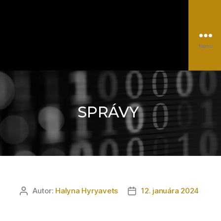
Menu
EUROCC@NSCC
Kategórie
Autor:
Halyna Hyryavets
12. januára 2024
Autor
Dátum
článku
článku