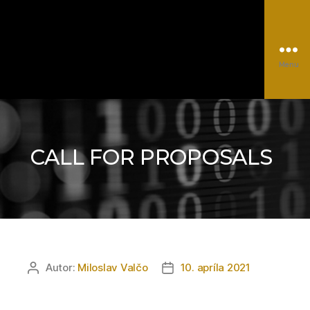
Menu
EUROCC@NSCC
Kategórie
Autor:
Miloslav Valčo
10. apríla 2021
Autor
Dátum
článku
článku