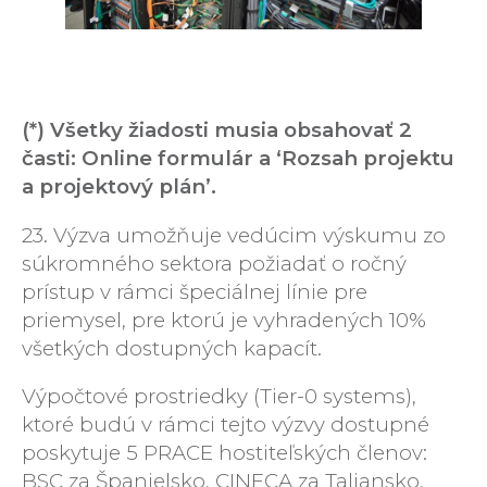
(*) Všetky žiadosti musia obsahovať 2
časti: Online formulár a ‘Rozsah projektu
a projektový plán’.
23. Výzva umožňuje vedúcim výskumu zo
súkromného sektora požiadať o ročný
prístup v rámci špeciálnej línie pre
priemysel, pre ktorú je vyhradených 10%
všetkých dostupných kapacít.
Výpočtové prostriedky (Tier-0 systems),
ktoré budú v rámci tejto výzvy dostupné
poskytuje 5 PRACE hostiteľských členov:
BSC za Španielsko, CINECA za Taliansko,