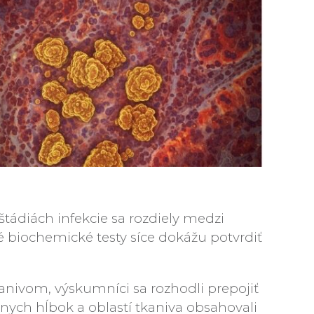
štádiách infekcie sa rozdiely medzi
biochemické testy síce dokážu potvrdiť
nivom, výskumníci sa rozhodli prepojiť
ych hĺbok a oblastí tkaniva obsahovali