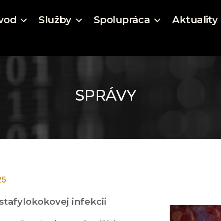
vod
Služby
Spolupráca
Aktuality
Kategórie
25
 stafylokokovej infekcii