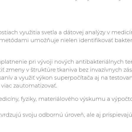
tiach využitia svetla a dátovej analýzy v medicí
tódami umožňuje nielen identifikovať bakteriáln
atnenie pri vývoji nových antibakteriálnych terap
tiť zmeny v štruktúre tkaniva bez invazívnych z
 tkanív a využiť výkon superpočítača aj na testov
e viac zautomatizovať.
dicíny, fyziky, materiálového výskumu a výpočt
vrdzujú svoju odbornú úroveň, ale aj prispieva