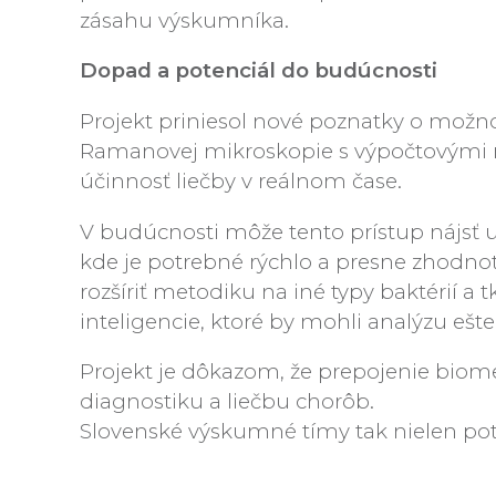
zásahu výskumníka.
Dopad a potenciál do budúcnosti
Projekt priniesol nové poznatky o možnos
Ramanovej mikroskopie s výpočtovými me
účinnosť liečby v reálnom čase.
V budúcnosti môže tento prístup nájsť upl
kde je potrebné rýchlo a presne zhodno
rozšíriť metodiku na iné typy baktérií a
inteligencie, ktoré by mohli analýzu ešt
Projekt je dôkazom, že prepojenie biome
diagnostiku a liečbu chorôb.
Slovenské výskumné tímy tak nielen pot