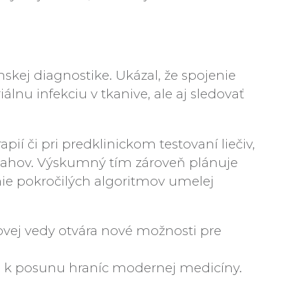
nskej diagnostike. Ukázal, že spojenie
u infekciu v tkanive, ale aj sledovať
ií či pri predklinickom testovaní liečiv,
ásahov. Výskumný tím zároveň plánuje
anie pokročilých algoritmov umelej
ovej vedy otvára nové možnosti pre
jú k posunu hraníc modernej medicíny.