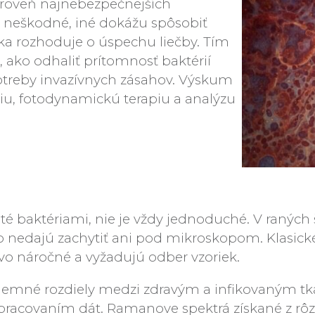
ároveň najnebezpečnejších
ú neškodné, iné dokážu spôsobiť
ika rozhoduje o úspechu liečby. Tím
 ako odhaliť prítomnosť baktérií
potreby invazívnych zásahov. Výskum
, fotodynamickú terapiu a analýzu
é baktériami, nie je vždy jednoduché. V raných 
nedajú zachytiť ani pod mikroskopom. Klasické 
ovo náročné a vyžadujú odber vzoriek.
jemné rozdiely medzi zdravým a infikovaným tka
racovaním dát. Ramanove spektrá získané z rôzn