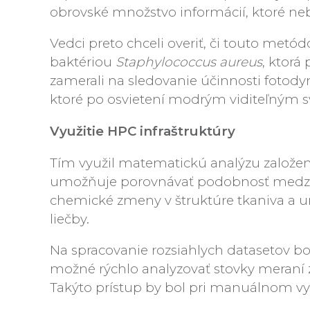
obrovské množstvo informácií, ktoré n
Vedci preto chceli overiť, či touto metó
baktériou
Staphylococcus aureus
, ktorá
zamerali na sledovanie účinnosti fotody
ktoré po osvietení modrým viditeľným s
Využitie HPC infraštruktúry
Tím využil matematickú analýzu založen
umožňuje porovnávať podobnosť medzi sp
chemické zmeny v štruktúre tkaniva a u
liečby.
Na spracovanie rozsiahlych datasetov bo
možné rýchlo analyzovať stovky meraní z 
Takýto prístup by bol pri manuálnom v