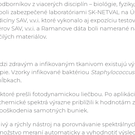
odborníkov z viacerých disciplín – biológie, fyzi
boli zabezpečené laboratóriami SK-NETVAL na Ú
icíny SAV, v.v.i. ktoré vykonalo aj expozíciu te
v SAV, v.v.i. a Ramanove dáta boli namerané na 
ilých materiálov.
edzi zdravým a infikovaným tkanivom existujú v
e. Vzorky infikované baktériou
Staphylococcus
hĺbkach.
, ktoré prešli fotodynamickou liečbou. Po apliká
hemické spektrá výrazne priblížili k hodnotám z
z poškodenia samotných buniek.
livý a rýchly nástroj na porovnávanie spektráln
nožstvo meraní automaticky a vyhodnotiť výsled