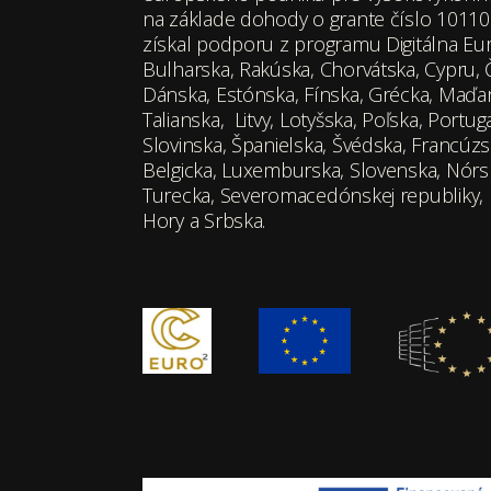
na základe dohody o grante číslo 1011
získal podporu z programu Digitálna E
Bulharska, Rakúska, Chorvátska, Cypru, Č
Dánska, Estónska, Fínska, Grécka, Maďars
Talianska, Litvy, Lotyšska, Poľska, Port
Slovinska, Španielska, Švédska, Francúz
Belgicka, Luxemburska, Slovenska, Nórska
Turecka, Severomacedónskej republiky, I
Hory a Srbska.