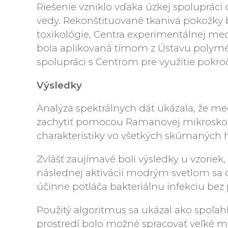
Riešenie vzniklo vďaka úzkej spolupráci 
vedy. Rekonštituované tkanivá pokožky 
toxikológie, Centra experimentálnej med
bola aplikovaná tímom z Ústavu polyméro
spolupráci s Centrom pre využitie pokroč
Výsledky
Analýza spektrálnych dát ukázala, že m
zachytiť pomocou Ramanovej mikroskopi
charakteristiky vo všetkých skúmaných 
Zvlášť zaujímavé boli výsledky u vzoriek
následnej aktivácii modrým svetlom sa c
účinne potláča bakteriálnu infekciu be
Použitý algoritmus sa ukázal ako spoľah
prostredí bolo možné spracovať veľké m