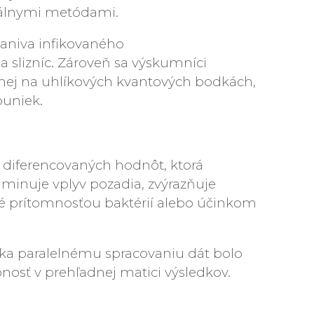
uálnymi metódami.
tkaniva infikovaného
a slizníc. Zároveň sa výskumníci
ženej na uhlíkových kvantových bodkách,
buniek.
 diferencovaných hodnôt, ktorá
minuje vplyv pozadia, zvýrazňuje
né prítomnosťou baktérií alebo účinkom
ďaka paralelnému spracovaniu dát bolo
bnosť v prehľadnej matici výsledkov.