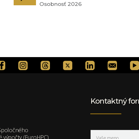
Osobnosť 2026
Kontaktný fo
v Spoločného
 výpočty (EuroHPC)