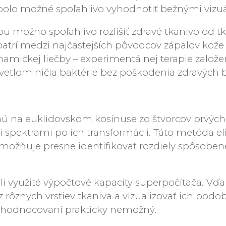
ebolo možné spoľahlivo vyhodnotiť bežnými viz
dou možno spoľahlivo rozlíšiť zdravé tkanivo od 
 patrí medzi najčastejších pôvodcov zápalov kože 
namickej liečby – experimentálnej terapie zalo
vetlom ničia baktérie bez poškodenia zdravých 
ú na euklidovskom kosínuse zo štvorcov prvých
ektrami po ich transformácii. Táto metóda eli
možňuje presne identifikovať rozdiely spôsobe
li využité výpočtové kapacity superpočítača. V
rôznych vrstiev tkaniva a vizualizovať ich podo
yhodnocovaní prakticky nemožný.