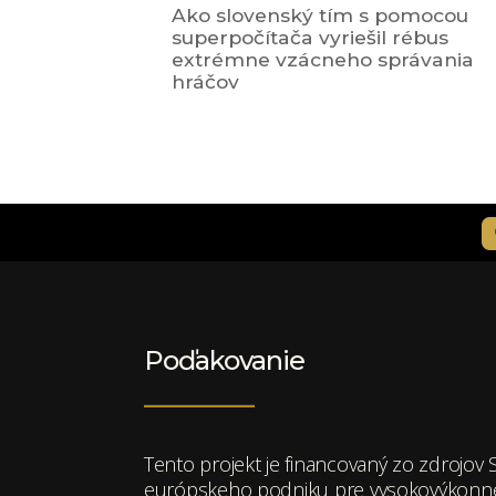
Ako slovenský tím s pomocou
superpočítača vyriešil rébus
extrémne vzácneho správania
hráčov
Poďakovanie
Tento projekt je financovaný zo zdrojo
európskeho podniku pre vysokovýkonné