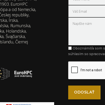
01903. EuroHPC
urópa a od Nemecka,
eskej republiky,
ka, Írska,
ugalska, Rumunska,
ska, Holandska,
, Švajčiarska,
slandu, Čiernej
Oboznámil/a som 
súhlasím so spracova