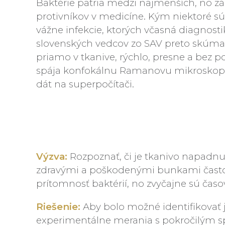
Baktérie patria medzi najmenších, no z
protivníkov v medicíne. Kým niektoré s
vážne infekcie, ktorých včasná diagnost
slovenských vedcov zo SAV preto skúma,
priamo v tkanive, rýchlo, presne a bez 
spája konfokálnu Ramanovu mikroskopiu
dát na superpočítači.
Výzva:
Rozpoznať, či je tkanivo napadnut
zdravými a poškodenými bunkami často 
prítomnosť baktérií, no zvyčajne sú čas
Riešenie:
Aby bolo možné identifikovať 
experimentálne merania s pokročilým sp