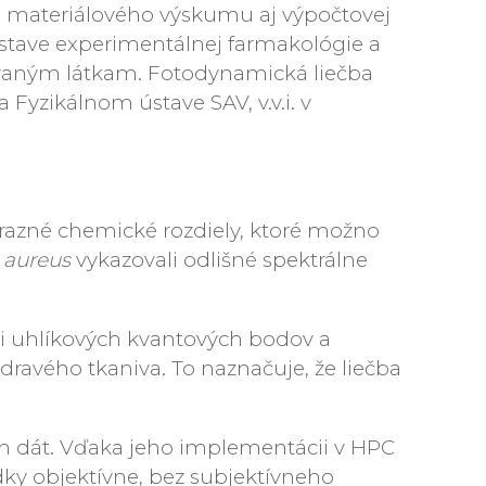
ky, materiálového výskumu aj výpočtovej
stave experimentálnej farmakológie a
stovaným látkam. Fotodynamická liečba
Fyzikálnom ústave SAV, v.v.i. v
ýrazné chemické rozdiely, ktoré možno
 aureus
vykazovali odlišné spektrálne
cii uhlíkových kvantových bodov a
dravého tkaniva. To naznačuje, že liečba
ych dát. Vďaka jeho implementácii v HPC
ky objektívne, bez subjektívneho