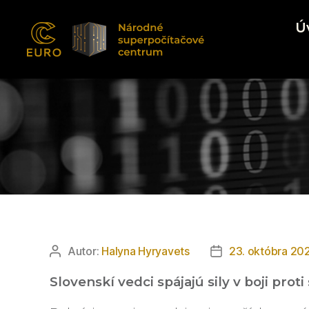
Ú
EUROCC@NSCC
Autor:
Halyna Hyryavets
23. októbra 20
Autor
Dátum
článku
článku
Slovenskí vedci spájajú sily v boji proti