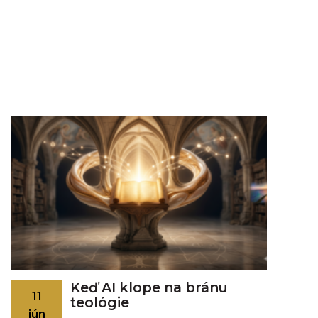
Keď AI klope na bránu
11
teológie
jún