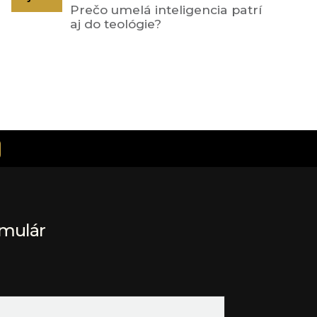
Prečo umelá inteligencia patrí
aj do teológie?
rmulár