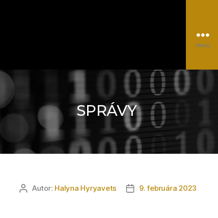
Menu
EUROCC@NSCC
Kategórie
Autor:
Halyna Hyryavets
9. februára 2023
Autor
Dátum
článku
článku