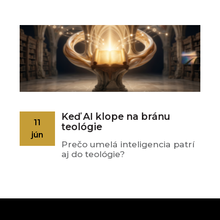
Keď AI klope na bránu
11
teológie
jún
Prečo umelá inteligencia patrí
aj do teológie?