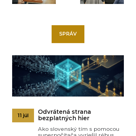
SPRÁV
Odvrátená strana
11 júl
bezplatných hier
Ako slovenský tím s pomocou
superpočítača vyriešil rébus