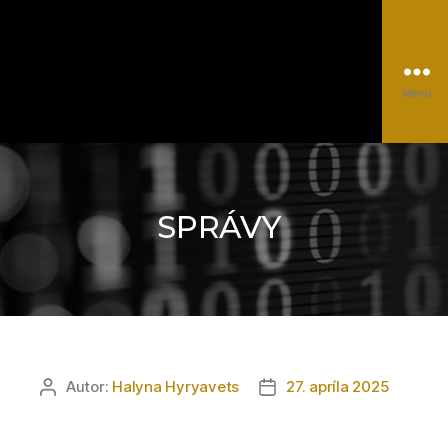
Menu
EUROCC@NSCC
Kategórie
Autor:
Halyna Hyryavets
27. apríla 2025
Autor
Dátum
článku
článku