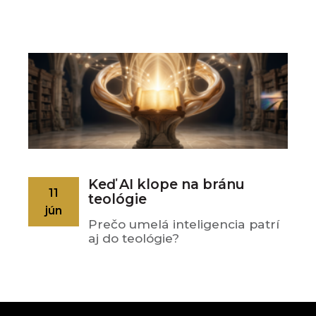
Keď AI klope na bránu
11
teológie
jún
Prečo umelá inteligencia patrí
aj do teológie?