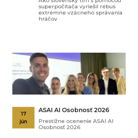
Ako slovenský tím s pomocou
superpočítača vyriešil rébus
extrémne vzácneho správania
hráčov
ASAI AI Osobnosť 2026
17
Prestížne ocenenie ASAI AI
jún
Osobnosť 2026