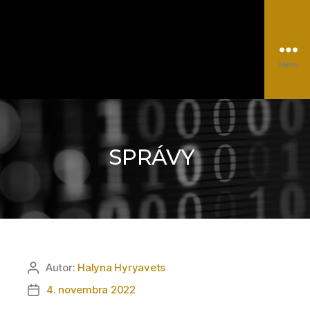
Menu
EUROCC@NSCC
Kategórie
Autor:
Halyna Hyryavets
Autor
článku
4. novembra 2022
Dátum
článku