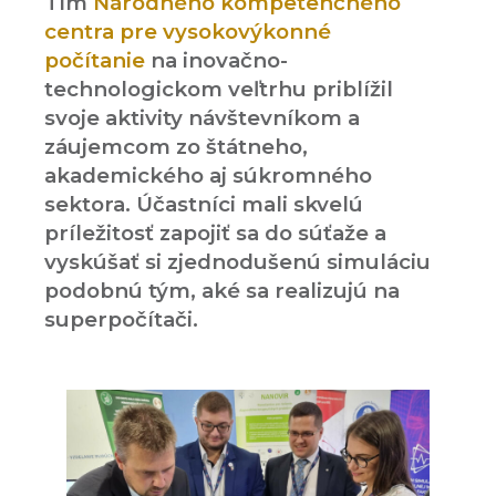
Tím
Národného kompetenčného
centra pre vysokovýkonné
počítanie
na inovačno-
technologickom veľtrhu priblížil
svoje aktivity návštevníkom a
záujemcom zo štátneho,
akademického aj súkromného
sektora. Účastníci mali skvelú
príležitosť zapojiť sa do súťaže a
vyskúšať si zjednodušenú simuláciu
podobnú tým, aké sa realizujú na
superpočítači.