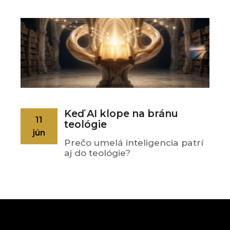
Keď AI klope na bránu
11
teológie
jún
Prečo umelá inteligencia patrí
aj do teológie?