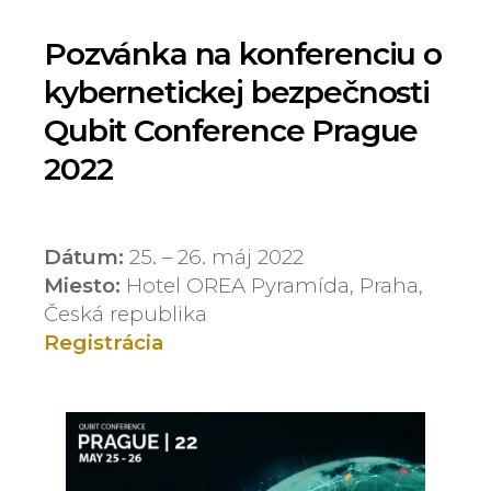
Pozvánka na konferenciu o
kybernetickej bezpečnosti
Qubit Conference Prague
2022
Dátum:
25. – 26. máj 2022
Miesto:
Hotel OREA Pyramída, Praha,
Česká republika
Registrácia