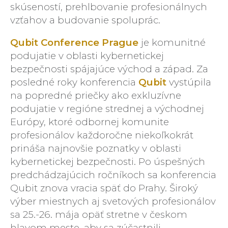
skúseností, prehlbovanie profesionálnych
vzťahov a budovanie spoluprác.
Qubit Conference Prague
je komunitné
podujatie v oblasti kybernetickej
bezpečnosti spájajúce východ a západ. Za
posledné roky konferencia
Qubit
vystúpila
na popredné priečky ako exkluzívne
podujatie v regióne strednej a východnej
Európy, ktoré odbornej komunite
profesionálov každoročne niekoľkokrát
prináša najnovšie poznatky v oblasti
kybernetickej bezpečnosti. Po úspešných
predchádzajúcich ročníkoch sa konferencia
Qubit znova vracia späť do Prahy. Široký
výber miestnych aj svetových profesionálov
sa 25.-26. mája opäť stretne v českom
hlavom meste, aby sa zúčastnili