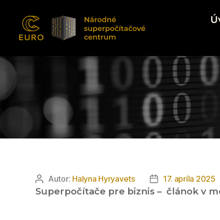
Ú
EUROCC@NSCC
Autor:
Halyna Hyryavets
17. apríla 2025
Autor
Dátum
Superpočítače pre biznis – článok v 
článku
článku