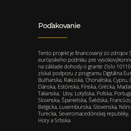
Poďakovanie
Tento projekt je financovaný zo zdrojo
európskeho podniku pre vysokovýkonné
na základe dohody o grante číslo 1011
získal podporu z programu Digitálna E
Bulharska, Rakúska, Chorvátska, Cypru, Č
Dánska, Estónska, Fínska, Grécka, Maďars
Talianska, Litvy, Lotyšska, Poľska, Port
Slovinska, Španielska, Švédska, Francúz
Belgicka, Luxemburska, Slovenska, Nórska
Turecka, Severomacedónskej republiky, I
Hory a Srbska.