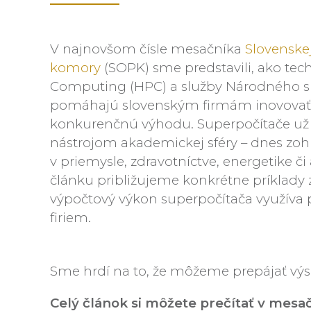
V najnovšom čísle mesačníka
Slovenske
komory
(SOPK) sme predstavili, ako te
Computing (HPC) a služby Národného s
pomáhajú slovenským firmám inovovať, u
konkurenčnú výhodu. Superpočítače už 
nástrojom akademickej sféry – dnes zoh
v priemysle, zdravotníctve, energetike 
článku približujeme konkrétne príklady 
výpočtový výkon superpočítača využíva pr
firiem.
Sme hrdí na to, že môžeme prepájať výs
Celý článok si môžete prečítať v mesa