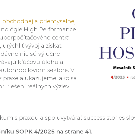
j obchodnej a priemyselnej
chnológie High Performance
uperpočítačového centra
rýchliť vývoj a získať
dávno nie sú výlučne
rávajú kľúčovú úlohu aj
či automobilovom sektore. V
z praxe a ukazujeme, ako sa
i riešení reálnych výziev
kum s praxou a spoluvytvárať success stories sl
čníku SOPK 4/2025 na strane 41.