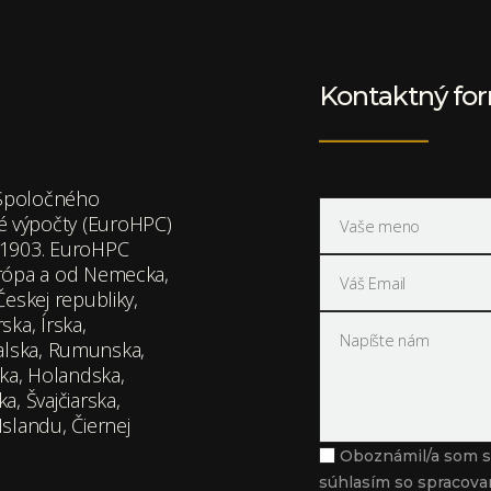
Kontaktný fo
v Spoločného
 výpočty (EuroHPC)
01903. EuroHPC
urópa a od Nemecka,
eskej republiky,
ka, Írska,
ugalska, Rumunska,
ska, Holandska,
, Švajčiarska,
slandu, Čiernej
Oboznámil/a som 
súhlasím so spracova