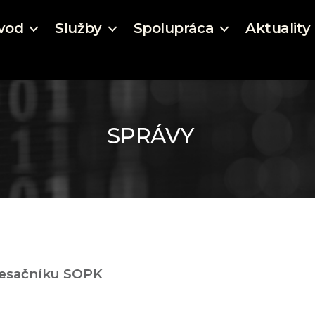
vod
Služby
Spolupráca
Aktuality
Kategórie
mesačníku SOPK