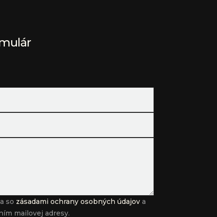
rmulár
sa so
zásadami ochrany osobných údajov
a
ním mailovej adresy.