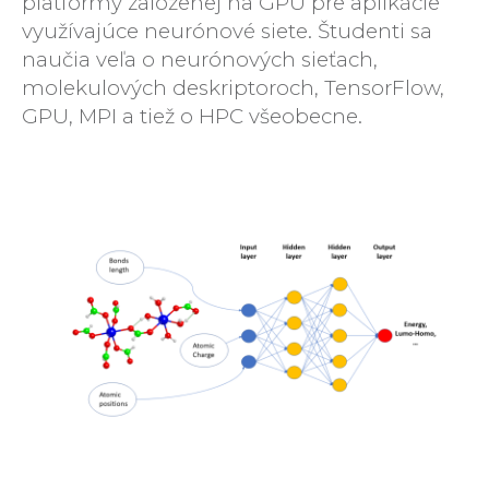
platformy založenej na GPU pre aplikácie
využívajúce neurónové siete. Študenti sa
naučia veľa o neurónových sieťach,
molekulových deskriptoroch, TensorFlow,
GPU, MPI a tiež o HPC všeobecne.