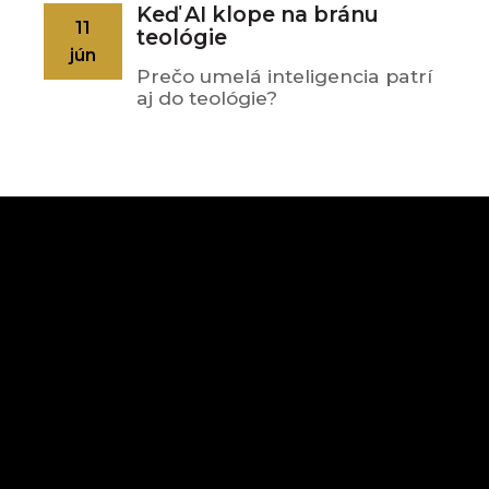
Keď AI klope na bránu
11
teológie
jún
Prečo umelá inteligencia patrí
aj do teológie?