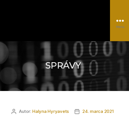
Menu
EUROCC@NSCC
Kategórie
Autor:
Halyna Hyryavets
24. marca 2021
Autor
Dátum
článku
článku