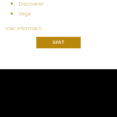
Discoverer
Vega
Viac informácií
SPÄŤ